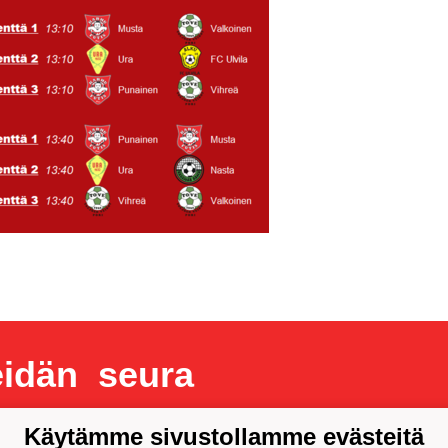
idän seura
Käytämme sivustollamme evästeitä
unnus 1092537-3