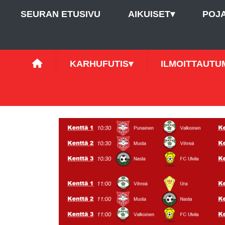
SEURAN ETUSIVU
AIKUISET
▾
POJ
KARHUFUTIS
▾
ILMOITTAUTU