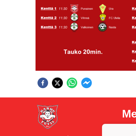
Me
Y-t