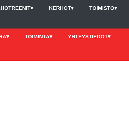
EHOTREENIT
▾
KERHOT
▾
TOIMISTO
▾
RA
▾
TOIMINTA
▾
YHTEYSTIEDOT
▾