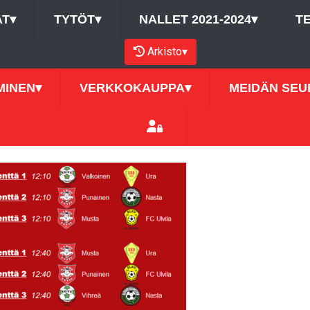
AT
▾
TYTÖT
▾
NALLET 2021-2024
▾
T
Arkisto
▾
MINEN
▾
VERKKOKAUPPA
▾
MEIDÄN SEU