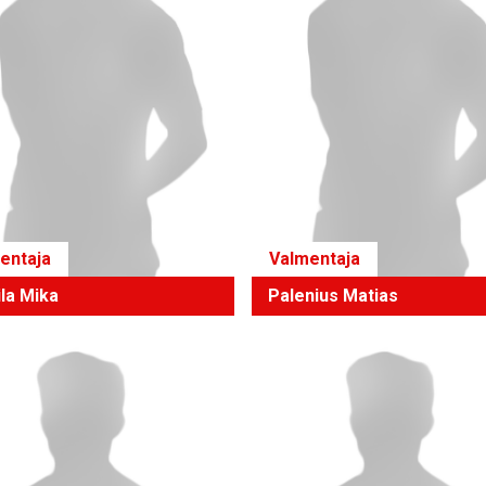
entaja
Valmentaja
ila Mika
Palenius Matias