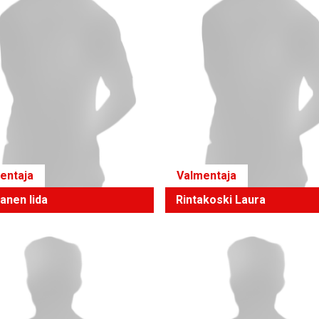
entaja
Valmentaja
anen Iida
Rintakoski Laura