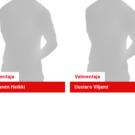
entaja
Valmentaja
anen Heikki
Uusiaro Viljami