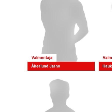
Valmentaja
Valm
Åkerlund Jarno
Hauk