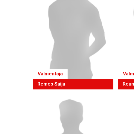
Valmentaja
Valm
Remes Saija
Reun