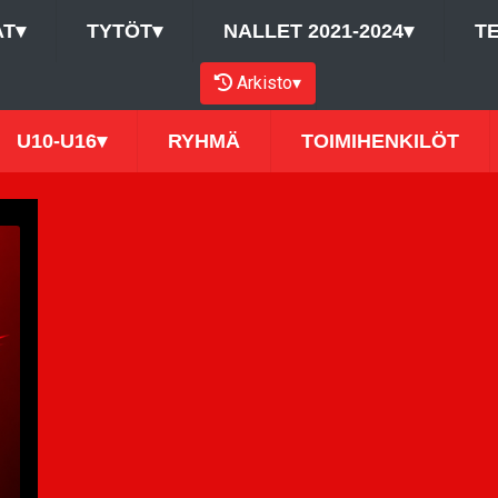
AT
▾
TYTÖT
▾
NALLET 2021-2024
▾
T
Arkisto
▾
U10-U16
▾
RYHMÄ
TOIMIHENKILÖT