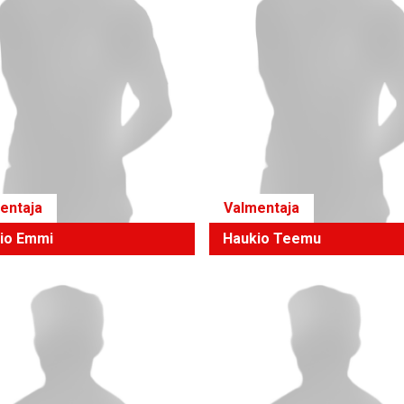
entaja
Valmentaja
io Emmi
Haukio Teemu