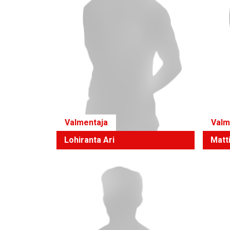
Valmentaja
Valm
Lohiranta Ari
Matt