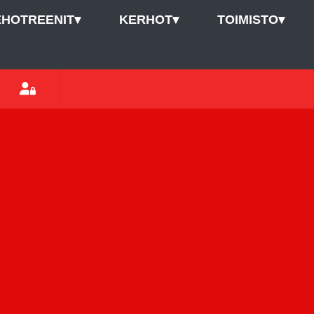
EHOTREENIT
▾
KERHOT
▾
TOIMISTO
▾