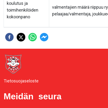
koulutus ja
valmentajien määrä riippuu 
toimihenkilöiden
pelaajaa/valmentaja, joukkuee
kokoonpano
Tietosuojaseloste
Meidän seura