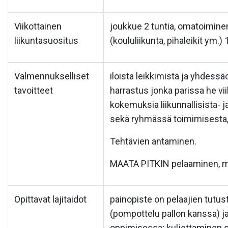
Viikottainen
joukkue 2 tuntia, omatoiminen 
liikuntasuositus
(koululiikunta, pihaleikit ym.) 
Valmennukselliset
iloista leikkimistä ja yhdessä
tavoitteet
harrastus jonka parissa he vii
kokemuksia liikunnallisista- jal
sekä ryhmässä toimimisesta,
Tehtävien antaminen.
MAATA PITKIN pelaaminen, mv
Opittavat lajitaidot
painopiste on pelaajien tutu
(pompottelu pallon kanssa) j
oppimisessa; kuljettaminen s