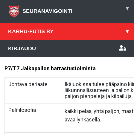
▾
SEURANAVIGOINTI
KARHU-FUTIS RY
▾
KIRJAUDU
P7/T7 Jalkapallon harrastustoiminta
Johtava periaate
Ikäluokissa tulee pääpaino ki
liikunnnallisuuteen ja pallon
paljon pienpelejä ja kilpailuja.
Pelifilosofia
kaikki pelaa, yhtä paljon, maa
avaa lyhkäsellä.