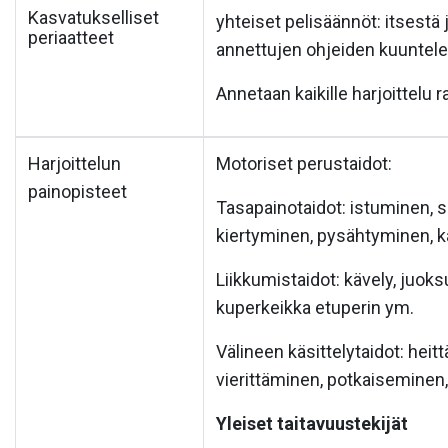
Kasvatukselliset
yhteiset pelisäännöt: itsestä 
periaatteet
annettujen ohjeiden kuuntel
Annetaan kaikille harjoittelu r
Harjoittelun
Motoriset perustaidot:
painopisteet
Tasapainotaidot: istuminen, s
kiertyminen, pysähtyminen, 
Liikkumistaidot: kävely, juok
kuperkeikka etuperin ym.
Välineen käsittelytaidot: heit
vierittäminen, potkaiseminen
Yleiset taitavuustekijät