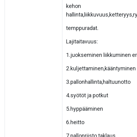
kehon
hallinta,liikkuvuus,ketteryys,
temppuradat.
Lajitaitavuus:
1.juokseminen liikkuminen e
2.kuljettaminen,kääntyminen 
3.pallonhallinta,haltuunotto
4.syötöt ja potkut
5.hyppääminen
6.heitto
7.pallonriisto.taklaus