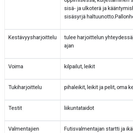
sisä- ja ulkoterä ja kääntymi
sisäsyrjä haltuunotto.Pallonhe
Kestävyysharjoittelu
tulee harjoittelun yhteydessä,
ajan
Voima
kilpailut, leikit
Tukiharjoittelu
pihaleikit, leikit ja pelit, oma
Testit
liikuntataidot
Valmentajien
Futisvalmentajan startti ja i