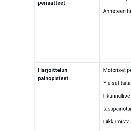
periaatteet
Anneteen har
Harjoittelun
Motoriset p
painopisteet
Yleiset tait
liikunnallis
tasapainota
Liikkumista