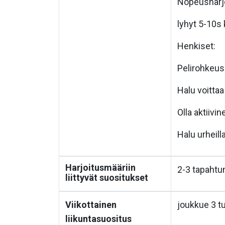
Nopeusharjo
lyhyt 5-10s
Henkiset:
Pelirohkeus
Halu voitta
Olla aktiivi
Halu urheill
Harjoitusmääriin
2-3 tapahtu
liittyvät suositukset
Viikottainen
joukkue 3 tu
liikuntasuositus