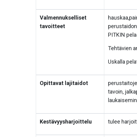
Valmennukselliset
hauskaa,pain
tavoitteet
perustaidon
PITKIN pela
Tehtävien a
Uskalla pela
Opittavat lajitaidot
perustaitoje
tavoin, jalk
laukaisemi
Kestävyysharjoittelu
tulee harjo