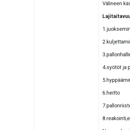
Välineen käs
Lajitaitavu
1.juoksemin
2.kuljettam
3.pallonhall
4.syötöt ja 
5.hyppäämi
6.heitto
7.pallonriis
8.reakointi,