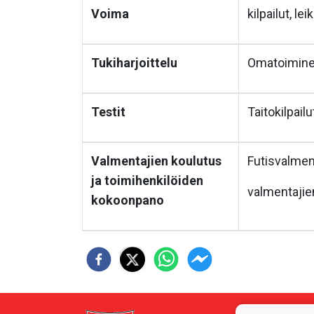
Voima
kilpailut, leik
Tukiharjoittelu
Omatoiminen 
Testit
Taitokilpailu
Valmentajien koulutus
Futisvalment
ja toimihenkilöiden
valmentajie
kokoonpano