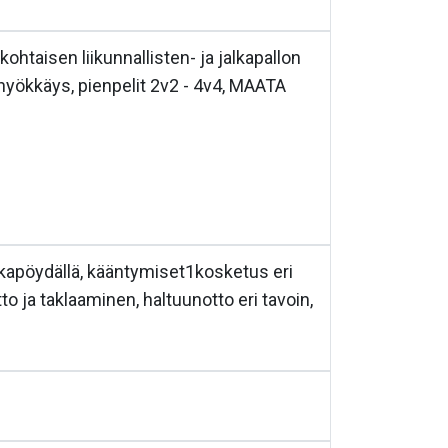
htaisen liikunnallisten- ja jalkapallon
yökkäys, pienpelit 2v2 - 4v4, MAATA
alkapöydällä, kääntymiset1kosketus eri
tto ja taklaaminen, haltuunotto eri tavoin,