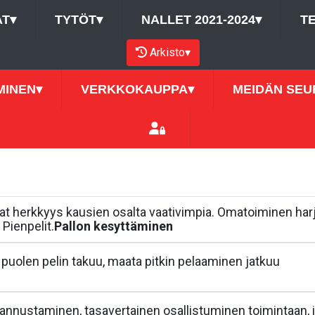
AT
▾
TYTÖT
▾
NALLET 2021-2024
▾
T
Arkisto
▾
MINEN
▾
VERKKOKAUPPA
▾
MEIDÄN SEU
at herkkyys kausien osalta vaativimpia. Omatoiminen harjoitt
 Pienpelit.
Pallon kesyttäminen
, puolen pelin takuu, maata pitkin pelaaminen jatkuu
kannustaminen, tasavertainen osallistuminen toimintaan, 