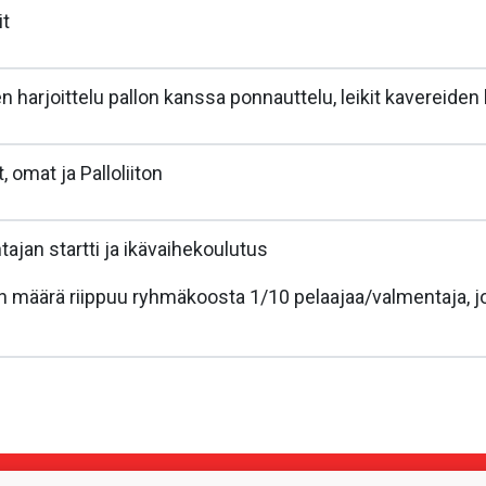
it
harjoittelu pallon kanssa ponnauttelu, leikit kavereiden k
t, omat ja Palloliiton
ajan startti ja ikävaihekoulutus
n määrä riippuu ryhmäkoosta 1/10 pelaajaa/valmentaja, j