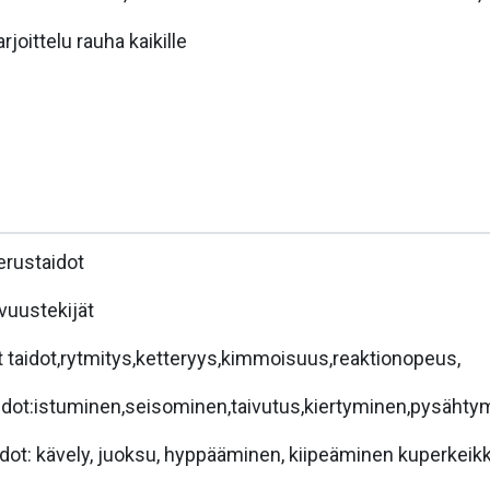
joittelu rauha kaikille
erustaidot
avuustekijät
et taidot,rytmitys,ketteryys,kimmoisuus,reaktionopeus,
idot:istuminen,seisominen,taivutus,kiertyminen,pysäht
idot: kävely, juoksu, hyppääminen, kiipeäminen kuperkeik