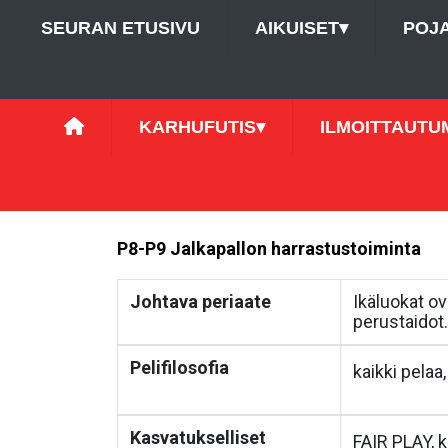
SEURAN ETUSIVU
AIKUISET
▾
POJ
KARHUFUTIS
▾
ILMOITTAUTU
P8-P9 Jalkapallon harrastustoiminta
Johtava periaate
Ikäluokat ov
perustaidot.
Pelifilosofia
kaikki pelaa
Kasvatukselliset
FAIR PLAY, 