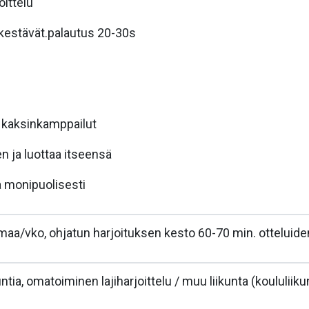
ittelu
 kestävät.palautus 20-30s
a kaksinkamppailut
nen ja luottaa itseensä
a monipuolisesti
maa/vko, ohjatun harjoituksen kesto 60-70 min. otteluid
ntia, omatoiminen lajiharjoittelu / muu liikunta (koululiikun