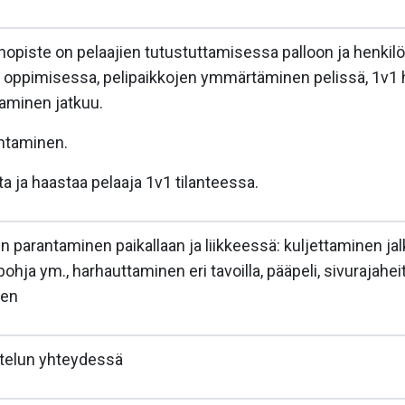
opiste on pelaajien tutustuttamisessa palloon ja henkilöko
 oppimisessa, pelipaikkojen ymmärtäminen pelissä, 1v1 h
aminen jatkuu.
ntaminen.
ta ja haastaa pelaaja 1v1 tilanteessa.
n parantaminen paikallaan ja liikkeessä: kuljettaminen j
apohja ym., harhauttaminen eri tavoilla, pääpeli, sivurajahei
nen
ittelun yhteydessä