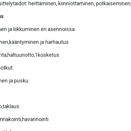
ittelytaidot: heittäminen, kiinniottaminen, potkaiseminen
us
en ja liikkuminen eri asennoissa
inen,kääntyminen ja harhautus
inta,haltuunotto,1kosketus
potkut
nen ja pusku
to,taklaus
ennakointi,havannointi