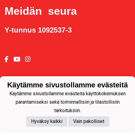
Meidän seura
Y-tunnus 1092537-3
Powered by
Käytämme sivustollamme evästeitä
Käytämme sivustollamme evästeitä käyttökokemuksen
parantamiseksi sekä toiminnallisiin ja tilastollisiin
tarkoituksiin.
Hyväksy kaikki
Vain pakolliset