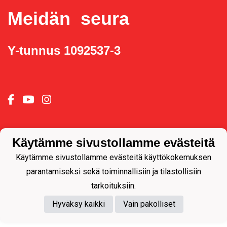
Meidän seura
Y-tunnus 1092537-3
Powered by
Käytämme sivustollamme evästeitä
Käytämme sivustollamme evästeitä käyttökokemuksen
parantamiseksi sekä toiminnallisiin ja tilastollisiin
tarkoituksiin.
Hyväksy kaikki
Vain pakolliset