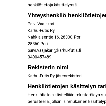
henkilötietoja käsittelyssä.
Yhteyshenkilö henkilötietoje
Päivi Vaajakari
Karhu-Futis Ry
Nahkiaisentie 16, 28300, Pori
28360 Pori
paivi.vaajakari@karhu-futis.fi
0400457489
Rekisterin nimi
Karhu-Futis Ry jäsenrekisteri
Henkilötietojen käsittelyn ta
Henkilötietoja käsitellään rekisteröidyn 
perusteella, jolloin lainmukainen käsittelyp