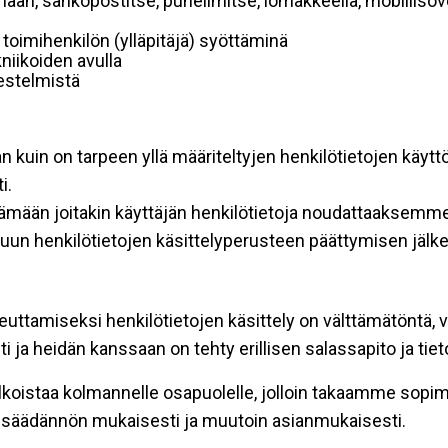
mään, sähköpostitse, puhelimitse, lomakkeella, mobiilisove
i toimihenkilön (ylläpitäjä) syöttäminä
niikoiden avulla
rjestelmistä
an kuin on tarpeen yllä määriteltyjen henkilötietojen käytt
i.
ttämään joitakin käyttäjän henkilötietoja noudattaaksemme
un henkilötietojen käsittelyperusteen päättymisen jälk
teuttamiseksi henkilötietojen käsittely on välttämätöntä, v
 ja heidän kanssaan on tehty erillisen salassapito ja tie
koistaa kolmannelle osapuolelle, jolloin takaamme sopimus
insäädännön mukaisesti ja muutoin asianmukaisesti.