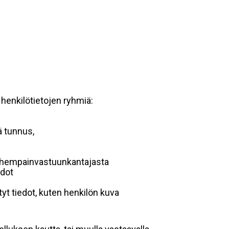
 henkilötietojen ryhmiä:
ä tunnus,
 vanhempainvastuunkantajasta
edot
yt tiedot, kuten henkilön kuva