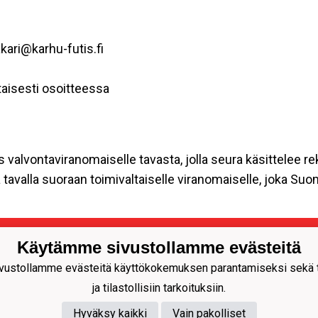
kari@karhu-futis.fi
aisesti osoitteessa
s valvontaviranomaiselle tavasta, jolla seura käsittelee re
tavalla suoraan toimivaltaiselle viranomaiselle, joka Su
Käytämme sivustollamme evästeitä
idän seura
ustollamme evästeitä käyttökokemuksen parantamiseksi sekä to
ja tilastollisiin tarkoituksiin.
unnus 1092537-3
Hyväksy kaikki
Vain pakolliset