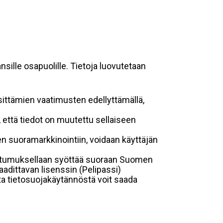
sille osapuolille. Tietoja luovutetaan
sittämien vaatimusten edellyttämällä,
n, että tiedot on muutettu sellaiseen
suoramarkkinointiin, voidaan käyttäjän
suostumuksellaan syöttää suoraan Suomen
aadittavan lisenssin (Pelipassi)
sta tietosuojakäytännöstä voit saada