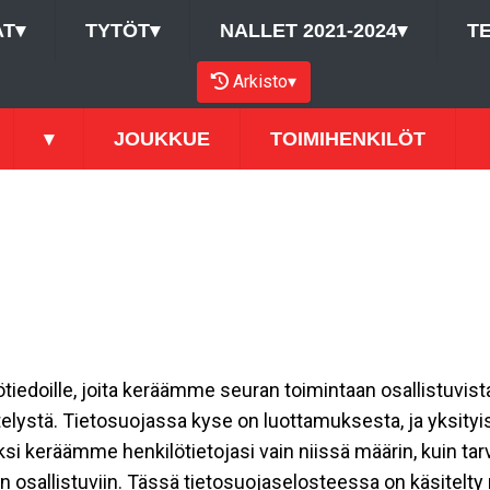
AT
▾
TYTÖT
▾
NALLET 2021-2024
▾
T
Arkisto
▾
▾
JOUKKUE
TOIMIHENKILÖT
ilötiedoille, joita keräämme seuran toimintaan osallistuvist
ttelystä. Tietosuojassa kyse on luottamuksesta, ja yksity
ksi keräämme henkilötietojasi vain niissä määrin, kuin ta
allistuviin. Tässä tietosuojaselosteessa on käsitelty nii