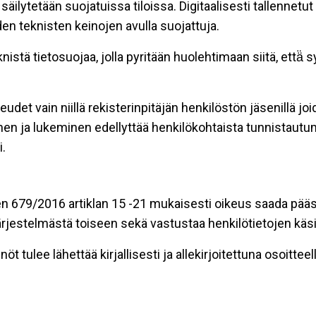
äilytetään suojatuissa tiloissa. Digitaalisesti tallennetut 
en teknisten keinojen avulla suojattuja.
stä tietosuojaa, jolla pyritään huolehtimaan siitä, että̈
eudet vain niillä rekisterinpitäjän henkilöstön jäsenillä j
nen ja lukeminen edellyttää henkilökohtaista tunnistautum
.
n 679/2016 artiklan 15 -21 mukaisesti oikeus saada pääsy 
t järjestelmästä toiseen sekä vastustaa henkilötietojen käsi
öt tulee lähettää kirjallisesti ja allekirjoitettuna osoitteell