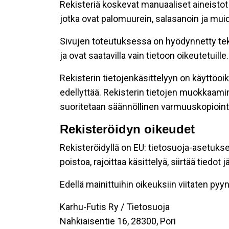
Rekisteriä koskevat manuaaliset aineistot s
jotka ovat palomuurein, salasanoin ja muid
Sivujen toteutuksessa on hyödynnetty tekni
ja ovat saatavilla vain tietoon oikeutetuille.
Rekisterin tietojenkäsittelyyn on käyttöoik
edellyttää. Rekisterin tietojen muokkaami
suoritetaan säännöllinen varmuuskopiointi
Rekisteröidyn oikeudet
Rekisteröidyllä on EU: tietosuoja-asetukse
poistoa, rajoittaa käsittelyä, siirtää tiedo
Edellä mainittuihin oikeuksiin viitaten pyynn
Karhu-Futis Ry / Tietosuoja
Nahkiaisentie 16, 28300, Pori