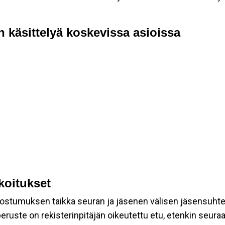
n käsittelyä koskevissa asioissa
rkoitukset
suostumuksen taikka seuran ja jäsenen välisen jäsensuht
eruste on rekisterinpitäjän oikeutettu etu, etenkin seuraav