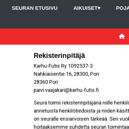
SEURAN ETUSIVU
AIKUISET
▾
POJ
Rekisterinpitäjä
Karhu-Futis Ry 1092537-3
Nahkiaisentie 16, 28300, Pori
28360 Pori
paivi.vaajakari@karhu-futis.fi
Seura toimii rekisterinpitäjänä niille henk
annetuista henkilötiedoista ja niiden käsi
on seuralle ensiarvoisen tärkeää. Sen vuo
hoitaaksemme suhdetta seuran toimintaan os