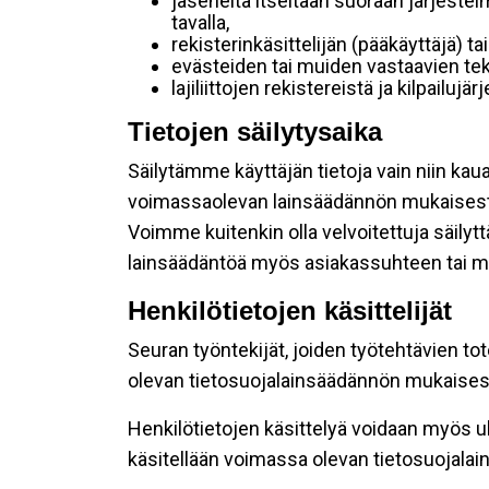
jäseneltä itseltään suoraan järjestel
tavalla,
rekisterinkäsittelijän (pääkäyttäjä) ta
evästeiden tai muiden vastaavien tek
lajiliittojen rekistereistä ja kilpailujä
Tietojen säilytysaika
Säilytämme käyttäjän tietoja vain niin kau
voimassaolevan lainsäädännön mukaisest
Voimme kuitenkin olla velvoitettuja säily
lainsäädäntöä myös asiakassuhteen tai mu
Henkilötietojen käsittelijät
Seuran työntekijät, joiden työtehtävien to
olevan tietosuojalainsäädännön mukaisesti
Henkilötietojen käsittelyä voidaan myös ul
käsitellään voimassa olevan tietosuojala