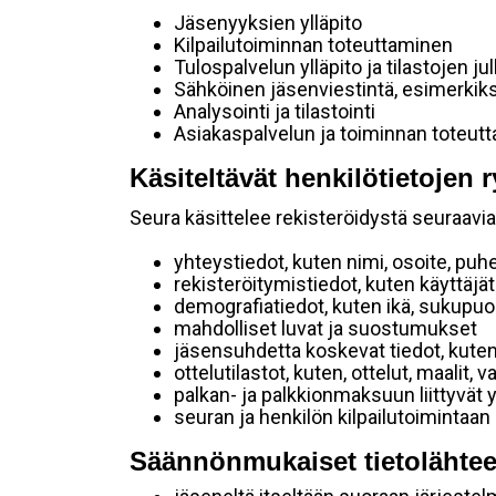
Jäsenyyksien ylläpito
Kilpailutoiminnan toteuttaminen
Tulospalvelun ylläpito ja tilastojen ju
Sähköinen jäsenviestintä, esimerkik
Analysointi ja tilastointi
Asiakaspalvelun ja toiminnan toteut
Käsiteltävät henkilötietojen r
Seura käsittelee rekisteröidystä seuraavia 
yhteystiedot, kuten nimi, osoite, puh
rekisteröitymistiedot, kuten käyttäj
demografiatiedot, kuten ikä, sukupuoli 
mahdolliset luvat ja suostumukset
jäsensuhdetta koskevat tiedot, kuten
ottelutilastot, kuten, ottelut, maalit,
palkan- ja palkkionmaksuun liittyvät 
seuran ja henkilön kilpailutoimintaan
Säännönmukaiset tietolähtee