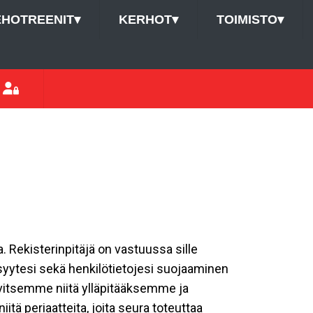
EHOTREENIT
▾
KERHOT
▾
TOIMISTO
▾
a. Rekisterinpitäjä on vastuussa sille
isyytesi sekä henkilötietojesi suojaaminen
rvitsemme niitä ylläpitääksemme ja
tä periaatteita, joita seura toteuttaa