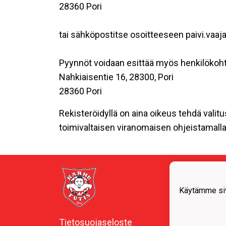
28360 Pori
tai sähköpostitse osoitteeseen paivi.vaaja
Pyynnöt voidaan esittää myös henkilökoht
Nahkiaisentie 16, 28300, Pori
28360 Pori
Rekisteröidyllä on aina oikeus tehdä valitu
toimivaltaisen viranomaisen ohjeistamalla 
Me
Käytämme siv
Y-t
Tietosuojaseloste