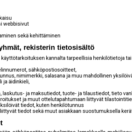
lkaisu
si webbisivut
taminen sekä kehittäminen
yhmät, rekisterin tietosisältö
käyttötarkoituksen kannalta tarpeellisia henkilötietoja tai
elinnumerot, sähköpostiosoitteet,
ätunnus, nimimerkki, salasana ja muu mahdollinen yksilöiv
ja äidinkieli,
, laskutus- ja maksutiedot, tuote- ja tilaustiedot, tieto
 varoitukset ja muut ottelutapahtumaan liittyvät tilastointiti
yksilöivät tiedot, kuten henkilötunnus
 liittyvät tiedot sekä muut asiakkaan suostumuksella kerät
t