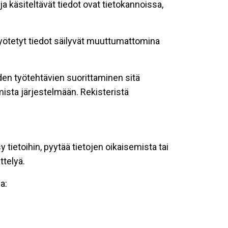
ja käsiteltävät tiedot ovat tietokannoissa,
 syötetyt tiedot säilyvät muuttumattomina
oiden työtehtävien suorittaminen sitä
ista järjestelmään. Rekisteristä
tietoihin, pyytää tietojen oikaisemista tai
ttelyä.
a: