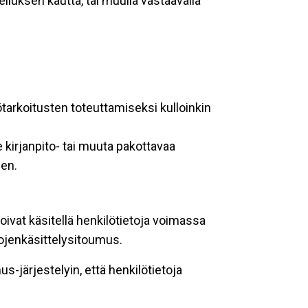
lluksen kautta, tai muulla vastaavalla
ötarkoitusten toteuttamiseksi kulloinkin
 kirjanpito- tai muuta pakottavaa
een.
oivat käsitellä henkilötietoja voimassa
tojenkäsittelysitoumus.
-järjestelyin, että henkilötietoja