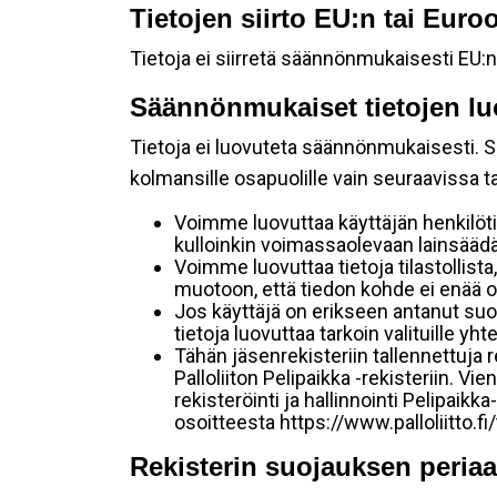
Tietojen siirto EU:n tai Eur
Tietoja ei siirretä säännönmukaisesti EU:n
Säännönmukaiset tietojen lu
Tietoja ei luovuteta säännönmukaisesti. Se
kolmansille osapuolille vain seuraavissa 
Voimme luovuttaa käyttäjän henkilöti
kulloinkin voimassaolevaan lainsäädän
Voimme luovuttaa tietoja tilastollista,
muotoon, että tiedon kohde ei enää ol
Jos käyttäjä on erikseen antanut s
tietoja luovuttaa tarkoin valituille y
Tähän jäsenrekisteriin tallennettuja
Palloliiton Pelipaikka -rekisteriin. V
rekisteröinti ja hallinnointi Pelipai
osoitteesta https://www.palloliitto.fi
Rekisterin suojauksen periaa