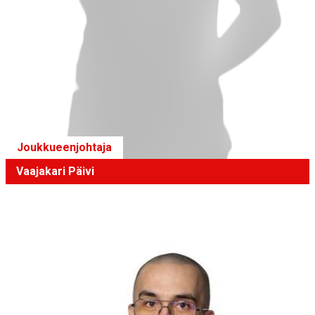
Joukkueenjohtaja
Vaajakari Päivi