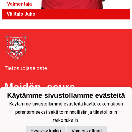
Valmentaja
Välitalo Juho
Tietosuojaseloste
Meidän seura
Käytämme sivustollamme evästeitä
Käytämme sivustollamme evästeitä käyttökokemuksen
Y-tunnus 1092537-3
parantamiseksi sekä toiminnallisiin ja tilastollisiin
tarkoituksiin.
Hyväksy kaikki
Vain pakolliset