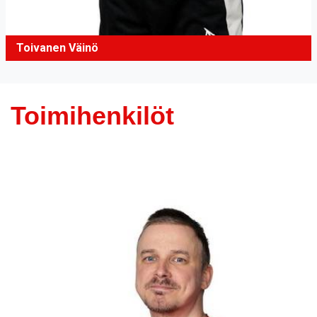
Toivanen Väinö
Toimihenkilöt