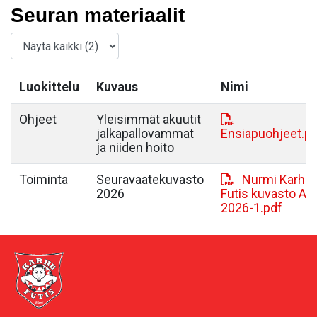
Seuran materiaalit
Luokittelu
Kuvaus
Nimi
Ohjeet
Yleisimmät akuutit
jalkapallovammat
Ensiapuohjeet.p
ja niiden hoito
Toiminta
Seuravaatekuvasto
Nurmi Karhu-
2026
Futis kuvasto A4
2026-1.pdf