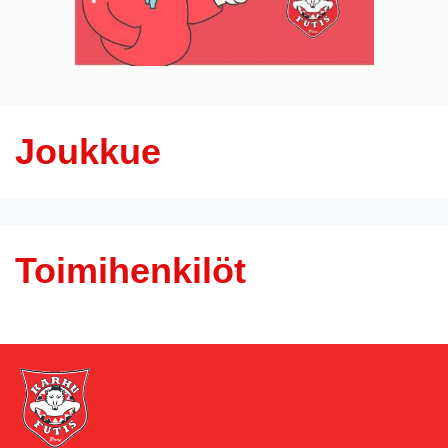
Joukkue
Toimihenkilöt