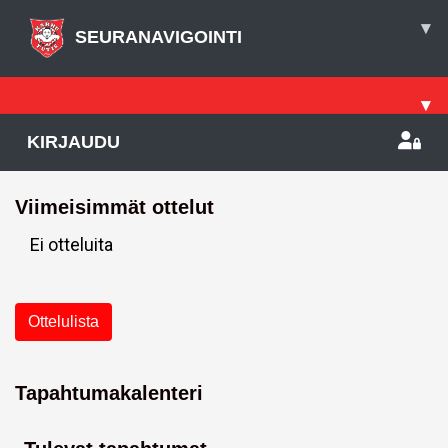
▾
SEURANAVIGOINTI
▾
KIRJAUDU
Viimeisimmät ottelut
Ei otteluita
Ottelulista
Tapahtumakalenteri