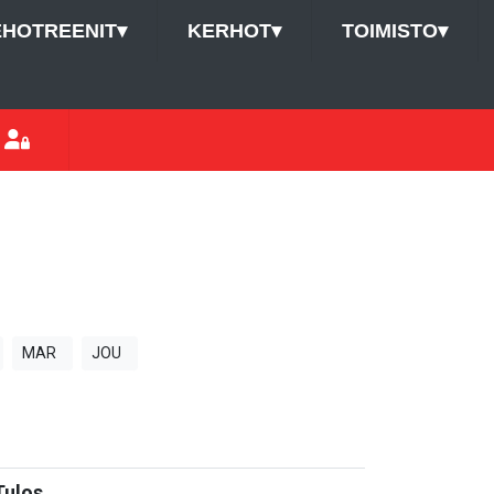
EHOTREENIT
▾
KERHOT
▾
TOIMISTO
▾
MAR
JOU
Tulos