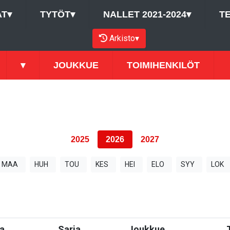
AT
▾
TYTÖT
▾
NALLET 2021-2024
▾
T
Arkisto
▾
▾
JOUKKUE
TOIMIHENKILÖT
2025
2026
2027
MAA
HUH
TOU
KES
HEI
ELO
SYY
LOK
a
Sarja
Joukkue