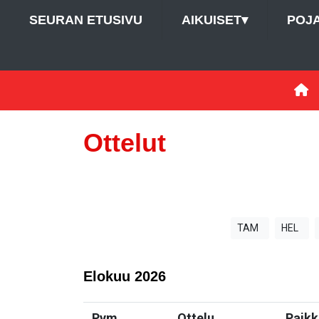
SEURAN ETUSIVU
AIKUISET
▾
POJ
Ottelut
TAM
HEL
Elokuu
2026
Pvm
Ottelu
Paikk