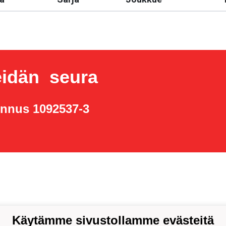
idän seura
unnus 1092537-3
Käytämme sivustollamme evästeitä