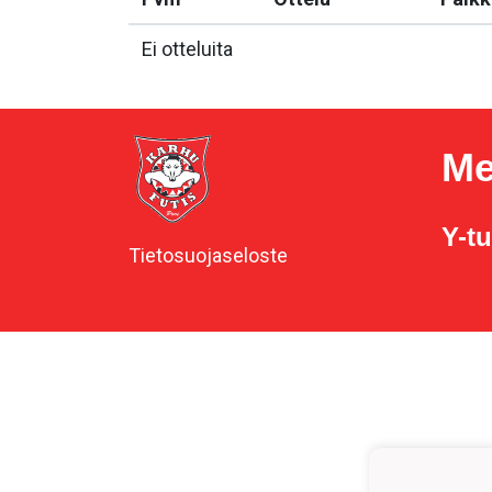
Ei otteluita
Me
Y-t
Tietosuojaseloste