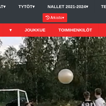
AT
▾
TYTÖT
▾
NALLET 2021-2024
▾
T
Arkisto
▾
▾
JOUKKUE
TOIMIHENKILÖT