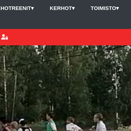
EHOTREENIT
▾
KERHOT
▾
TOIMISTO
▾